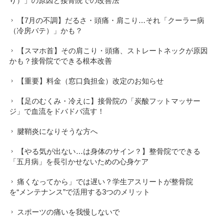
り）」の原因と接骨院での改善法
【7月の不調】だるさ・頭痛・肩こり…それ「クーラー病
（冷房バテ）」かも？
【スマホ首】その肩こり・頭痛、ストレートネックが原因
かも？接骨院でできる根本改善
【重要】料金（窓口負担金）改定のお知らせ
【足のむくみ・冷えに】接骨院の「炭酸フットマッサー
ジ」で血流をドバドバ流す！
腱鞘炎になりそうな方へ
【やる気が出ない…は身体のサイン？】整骨院でできる
「五月病」を長引かせないための心身ケア
痛くなってから」では遅い？学生アスリートが整骨院
を“メンテナンス”で活用する3つのメリット
スポーツの痛いを我慢しないで