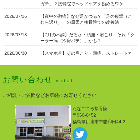
ガチ」？接骨院でヘッドケアを勧めるワケ
2026/07/16
【夜中の激痛】なぜ足がつる？「足の痙攣（こ
むら返り）」の原因と接骨院での改善法
2026/07/13
【7月の不調】だるさ・頭痛・肩こり…それ「ク
ーラー病（冷房バテ）」かも？
2026/06/30
【スマホ首】その肩こり・頭痛、ストレートネ
ックが原因かも？接骨院でできる根本改善
2026/06/30
【重要】料金（窓口負担金）改定のお知らせ
お問い合わせ
contact
2026/06/21
【足のむくみ・冷えに】接骨院の「炭酸フット
マッサージ」で血流をドバドバ流す！
ご相談・ご質問などお気軽にお寄せください
2026/06/04
腱鞘炎になりそうな方へ
たなごころ接骨院
2026/05/20
【やる気が出ない…は身体のサイン？】整骨院
〒960-0452
でできる「五月病」を長引かせないための心身
福島県伊達市中志和田44-2
ケア
2026/05/13
痛くなってから」では遅い？学生アスリートが