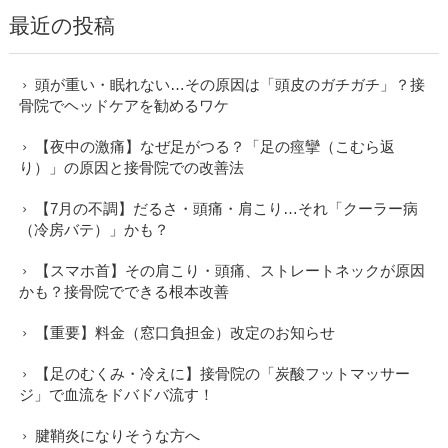
最近の投稿
頭が重い・眠れない…その原因は「頭皮のガチガチ」？接
骨院でヘッドケアを勧めるワケ
【夜中の激痛】なぜ足がつる？「足の痙攣（こむら返
り）」の原因と接骨院での改善法
【7月の不調】だるさ・頭痛・肩こり…それ「クーラー病
（冷房バテ）」かも？
【スマホ首】その肩こり・頭痛、ストレートネックが原因
かも？接骨院でできる根本改善
【重要】料金（窓口負担金）改定のお知らせ
【足のむくみ・冷えに】接骨院の「炭酸フットマッサー
ジ」で血流をドバドバ流す！
腱鞘炎になりそうな方へ