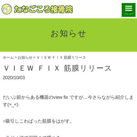
メニュー
お知らせ
ホーム
>
お知らせ
>
ＶＩＥＷ ＦＩＸ 筋膜リリース
ＶＩＥＷ ＦＩＸ 筋膜リリース
2020/10/03
だいぶ前からある機器のview fix ですが…今さらながら紹介しま
す(>_<)
○吸引しこわばった筋膜をはがす。